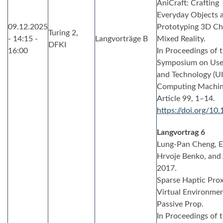
AniCraft: Crafting
Everyday Objects a
09.12.2025
Prototyping 3D Ch
Turing 2,
- 14:15 -
Langvorträge B
Mixed Reality.
DFKI
16:00
In Proceedings of
Symposium on User
and Technology (UIS
Computing Machine
Article 99, 1–14.
https://doi.org/1
Langvortrag 6
Lung-Pan Cheng, Ey
Hrvoje Benko, and
2017.
Sparse Haptic Prox
Virtual Environmen
Passive Prop.
In Proceedings of 