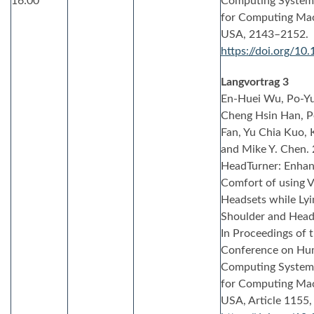
16:00
Computing Systems 
for Computing Mac
USA, 2143–2152.
https://doi.org/1
Langvortrag 3
En-Huei Wu, Po-Y
Cheng Hsin Han, P
Fan, Yu Chia Kuo, 
and Mike Y. Chen.
HeadTurner: Enhan
Comfort of using V
Headsets while Lyi
Shoulder and Head
In Proceedings of 
Conference on Hum
Computing Systems 
for Computing Mac
USA, Article 1155,