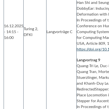
Han Shi and Seung
DobbyEar: Inducing
Deformation with H
In Proceedings of 
16.12.2025
Conference on Hum
Turing 2,
- 14:15 -
Langvorträge C
Computing Systems 
DFKI
16:00
for Computing Mac
USA, Article 809, 
https://doi.org/1
Langvortrag 9
Quang-Tri Le, Duc
Quang Tran, Morte
Stuerzlinger, Mark
and Khanh-Duy Le.
RedirectedStepper:
Place Locomotion i
Stepper for Ascent
In Proceedings of 