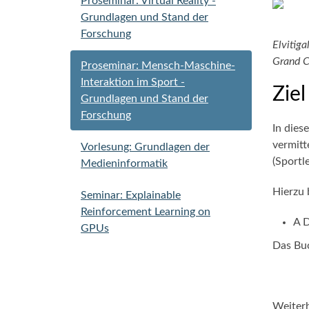
Proseminar: Virtual Reality -
Grundlagen und Stand der
Forschung
Elvitiga
Grand C
Proseminar: Mensch-Maschine-
Interaktion im Sport -
Ziel
Grundlagen und Stand der
Forschung
In dies
vermitt
Vorlesung: Grundlagen der
(Sportl
Medieninformatik
Hierzu 
Seminar: Explainable
Reinforcement Learning on
A D
GPUs
Das Buc
Weiterh