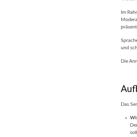
Im Rahm
Moderat
präsent
Sprache
und sch
Die Anm
Auf
Das Sem
Wis
Den
sol