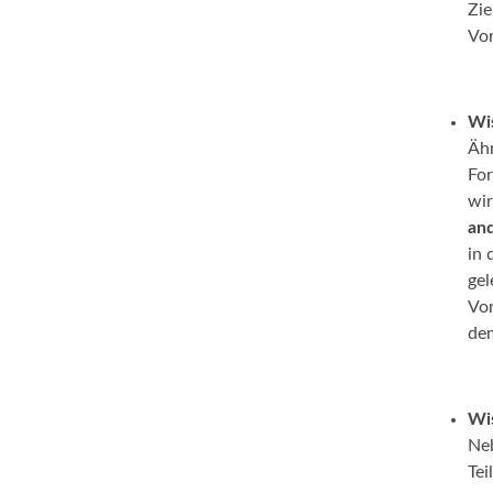
Zie
Vor
Wis
Ähn
For
wir
and
in 
gel
Vor
dem
Wis
Neb
Tei