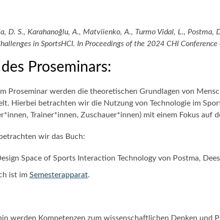
la, D. S., Karahanoğlu, A., Matviienko, A., Turmo Vidal, L., Postma, D.
hallenges in SportsHCI. In Proceedings of the 2024 CHI Conference
 des Proseminars:
em Proseminar werden die theoretischen Grundlagen von Mensch
elt. Hierbei betrachten wir die Nutzung von Technologie im Spo
er*innen, Trainer*innen, Zuschauer*innen) mit einem Fokus auf 
betrachten wir das Buch:
esign Space of Sports Interaction Technology von Postma, Dees 
h ist im
Semesterapparat
.
in werden Kompetenzen zum wissenschaftlichen Denken und Prä