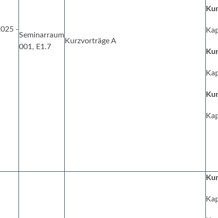
Kur
025 -
Kap
Seminarraum
Kurzvorträge A
001, E1.7
Kur
Kap
Kur
Kap
Kur
Kap