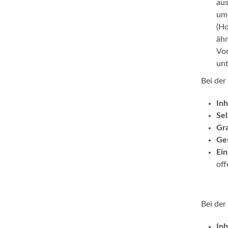
aus
um 
(Ho
ähn
Vor
unt
Bei der
Inh
Sel
Gr
Ges
Ein
off
Bei der
Inh