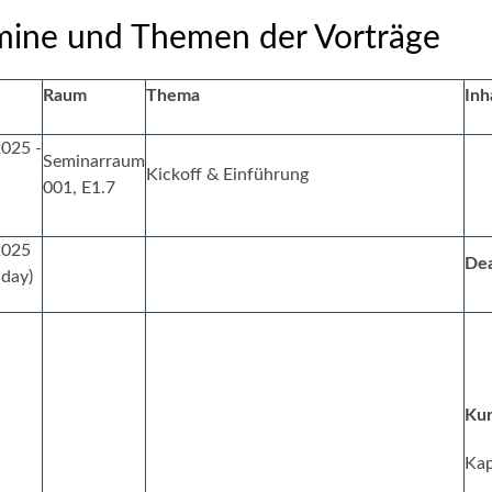
mine und Themen der Vorträge
Raum
Thema
Inh
025 -
Seminarraum
Kickoff & Einführung
001, E1.7
2025
Dea
 day)
Kur
Kap