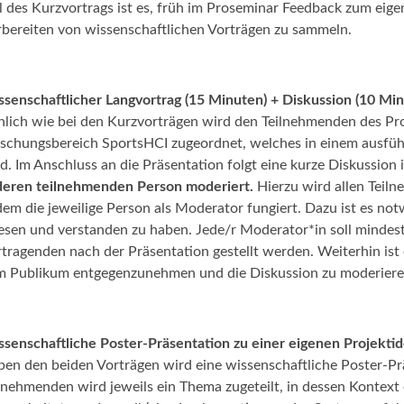
l des Kurzvortrags ist es, früh im Proseminar Feedback zum ei
bereiten von wissenschaftlichen Vorträgen zu sammeln.
senschaftlicher Langvortrag (15 Minuten) + Diskussion (10 Mi
lich wie bei den Kurzvorträgen wird den Teilnehmenden des Pr
schungsbereich SportsHCI zugeordnet, welches in einem ausführ
d. Im Anschluss an die Präsentation folgt eine kurze Diskussion
eren teilnehmenden Person moderiert.
Hierzu wird allen Teiln
dem die jeweilige Person als Moderator fungiert. Dazu ist es no
esen und verstanden zu haben. Jede/r Moderator*in soll mindeste
tragenden nach der Präsentation gestellt werden. Weiterhin ist
 Publikum entgegenzunehmen und die Diskussion zu moderiere
senschaftliche Poster-Präsentation zu einer eigenen Projekti
en den beiden Vorträgen wird eine wissenschaftliche Poster-Prä
lnehmenden wird jeweils ein Thema zugeteilt, in dessen Kontex