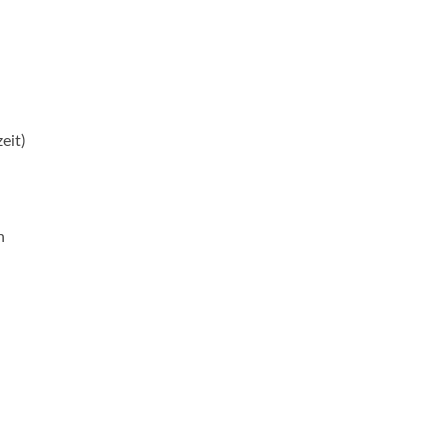
eit)
n